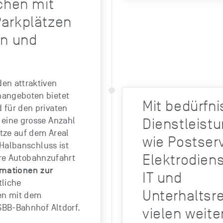
ächen mit
Parkplätzen
en und
en attraktiven
angeboten bietet
Mit bedürfni
 für den privaten
 eine grosse Anzahl
Dienstleist
tze auf dem Areal
wie Postserv
Halbanschluss ist
Elektrodien
ere Autobahnzufahrt
rmationen zur
IT und
tliche
Unterhaltsr
en mit dem
BB-Bahnhof Altdorf.
vielen weite