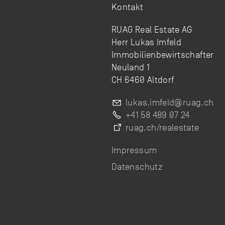
Kontakt
RUAG Real Estate AG
Herr Lukas Imfeld
Immobilienbewirtschafter
Neuland 1
CH 6460 Altdorf
l
k
s
mf
ld
r
g
ch
+41 58 489 07 24
ruag.ch/realestate
Impressum
Datenschutz