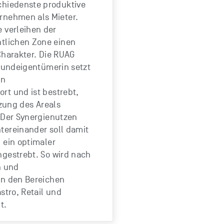
chiedenste produktive
rnehmen als Mieter.
e verleihen der
ntlichen Zone einen
Charakter. Die RUAG
Grundeigentümerin setzt
en
t und ist bestrebt,
tzung des Areals
 Der Synergienutzen
ereinander soll damit
 ein optimaler
gestrebt. So wird nach
n und
in den Bereichen
stro, Retail und
t.