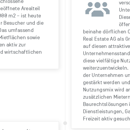
schlossene
vers
eöffnete Arealteil
Unte
000 m2 – ist heute
Dies
r Besucher und die
öffe
 Das umfassend
beinahe dörflichen 
Mietflächen sowie
Real Estate AG als 
n aktiv zur
auf diesen attraktiv
nd wirtschaftlichen
Unternehmensstandor
diese vielfältige Nu
weiterzuentwickeln.
der Unternehmen unt
gestärkt werden und
Nutzungsmix wird an
zusätzlichen Mieter
Baurechtslösungen 
Dienstleistungen, Ga
Freizeit aktiv gesuch