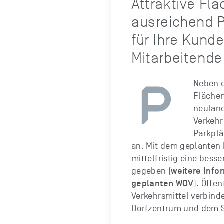
Attraktive Fl
ausreichend 
für Ihre Kund
Mitarbeitende
Neben d
Flächen
neuland
Verkehr
Parkplä
an. Mit dem geplanten 
mittelfristig eine bess
weitere Info
gegeben (
geplanten WOV
). Öffen
Verkehrsmittel verbind
Dorfzentrum und dem S