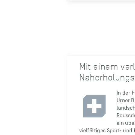
Mit einem ve
Naherholungs
In der F
Urner B
landsch
Reussde
ein übe
vielfältiges Sport- und