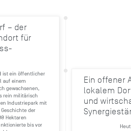
f – der
ndort für
ss­
 ist ein öffentlicher
Ein offener A
il auf einem
sch gewachsenen,
lokalem Dor
 rein militärisch
und wirtscha
en Industriepark mit
Synergiestä
n Geschichte der
00 Hektaren
ktionierte bis vor
Heut