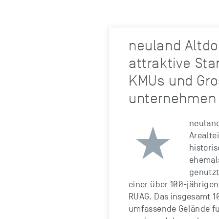
neuland Altdor
attraktive Sta
KMUs und Gro
unternehmen
neuland
Arealte
histori
ehemals
genutzt
einer über 100-jährige
RUAG. Das insgesamt 1
umfassende Gelände fun