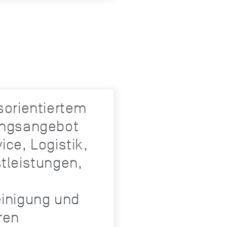
sorientiertem
ungsangebot
ice, Logistik,
stleistungen,
einigung und
ren