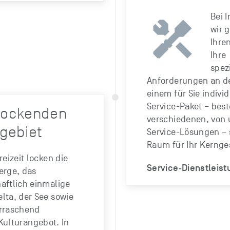
Bei 
wir 
Ihre
Ihre
spez
Anforderungen an de
einem für Sie indivi
Service-Paket – bes
rlockenden
verschiedenen, von
gebiet
Service-Lösungen – 
Raum für Ihr Kernge
reizeit locken die
Service‐Dienstleis
erge, das
aftlich einmalige
lta, der See sowie
rraschend
 Kulturangebot. In