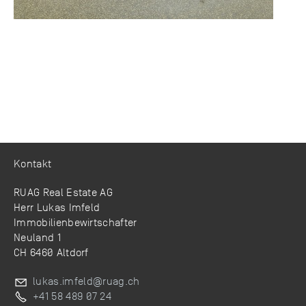
Kontakt
RUAG Real Estate AG
Herr Lukas Imfeld
Immobilienbewirtschafter
Neuland 1
CH 6460 Altdorf
l
k
s
mf
ld
r
g
ch
+41 58 489 07 24